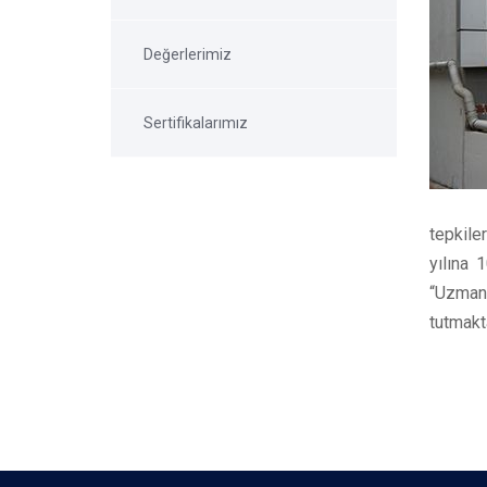
Değerlerimiz
Sertifikalarımız
tepkile
yılına 
“Uzmanl
tutmakt