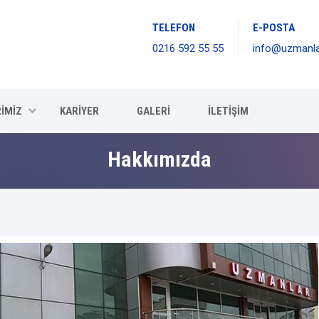
TELEFON
E-POSTA
0216 592 55 55
info@uzmanla
İMİZ
KARİYER
GALERİ
İLETİŞİM
Hakkımızda